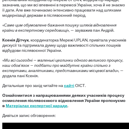
зазначив, що ми всі впевнені в перемозі України, хоча й не знаємо
її дати. Але вже починаємо інтенсивно працювати над шляхами
модернізації держави в післявоєнний період.
«
Саме цим обумовлене бажання пошуку шляхів відновлення
країни в експертному середовищі
», — зауважив пан Андрій.
Ксенія Дітчук
, координаторка Мережі UPLAN, привітала учасників
дискусії та підтримала думку щодо важливості спільних пошуків
відбудови післявоєнної України.
«
Ми всі сьогодні — маленькі цеглинки одного великого процесу,
наш обов’язок
—
подбати про майбутнє країни спільно з
експертами, аналітиками, представниками місцевої влади
», —
додала пані Ксенія.
Детальніше про захід читайте на
сайті
ОІСТ.
Ознайомитися з напрацюваннями деяких учасників процесу
осмислення післявоєнного відновлення України пропонуємо
в
Матеріалах експертної наради
.
Дивіться запис обговорення: