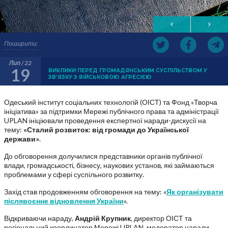
Поширити:
Лип / 22
19
ВИКЛИКИ ПЕРЕД ГРОМАДЯНСЬКИМ СУСПІЛЬСТВОМ У
ЗВ’ЯЗКУ З ВІЙСЬКОВОЮ АГРЕСІЄЮ
Одеський інститут соціальних технологій (ОІСТ) та Фонд «Творча
ініціатива» за підтримки Мережі публічного права та адміністрації
UPLAN ініціювали проведення експертної наради-дискусії на
тему:
«Сталий розвиток: від громади до Української
держави»
.
До обговорення долучилися представники органів публічної
влади, громадськості, бізнесу, наукових установ, які займаються
проблемами у сфері суспільного розвитку.
Захід став продовженням обговорення на тему: «
Як організувати
післявоєнне відновлення України
».
Відкриваючи нараду,
Андрій Крупник
, директор ОІСТ та
регіональний координатор Мережі UPLAN, модератор наради,