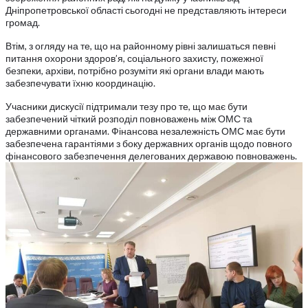
Дніпропетровської області сьогодні не представляють інтереси
громад.
Втім, з огляду на те, що на районному рівні залишаться певні
питання охорони здоров’я, соціального захисту, пожежної
безпеки, архіви, потрібно розуміти які органи влади мають
забезпечувати їхню координацію.
Учасники дискусії підтримали тезу про те, що має бути
забезпечений чіткий розподіл повноважень між ОМС та
державними органами. Фінансова незалежність ОМС має бути
забезпечена гарантіями з боку державних органів щодо повного
фінансового забезпечення делегованих державою повноважень.