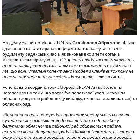
На думку експерта Мережі UPLAN
Станіслава Абрамова
під час
здійснення конституційної реформи варто позбутися такого
рудименту радянських часів, як виконавчі комітети органів
місцевого самоврядування. «
Ці органи влади часто ухвалюють
протиправні рішення, які потім важко оскаржити в суді через
те, що вони ухвалені колективно і жоден з членів виконкому не
несе за них персональної відповідальності
», — зазначив він.
Регіональна координаторка Мережі UPLAN
Анна Колохіна
наголосила на тому, що потребує додаткової уваги механізм
обрання депутатів районних (у випадку, якщо вони залишаться) та
обласних рад.
«
Запропоновані у попередніх проектах закону зміни містять
суперечності, оскільки передбачають, що з одного боку
депутати обласної та районної рад обираються
радами
громад із числа депутатів ради відповідної громади, а з іншого
боку
депутати ради громади, районної, обласної ради громад