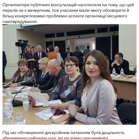
Організатори публічних консультацій наголосили на тому, що цей
перелік не є вичерпним, тож учасники мали змогу обговорити й
більш конкретизовані проблемні аспекти організації місцевого
самоврядування.
Під час обговорення дискусійним питанням була доцільність
збереження районних рад, які на думку учасників від