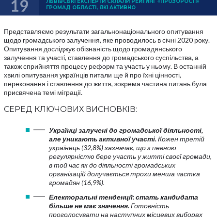
19
ЛЬВІВСЬКІ ЕКСПЕРТИ СКЛАЛИ РЕЙТИНГ «ПРОЗОРОСТІ»
ГРОМАД ОБЛАСТІ, ЯКІ АКТИВНО
Представляємо результати загальнонаціонального опитування
щодо громадського залучення, яке проводилось в січні 2020 року.
Опитування досліджує обізнаність щодо громадянського
залучення та участі, ставлення до громадського суспільства, а
також сприйняття процесу реформ та участь у ньому. В останній
хвилі опитування українців питали ще й про їхні цінності,
переконання і ставлення до життя, зокрема частина питань була
присвячена темі міграції.
СЕРЕД КЛЮЧОВИХ ВИСНОВКІВ:
Українці залучені до громадської діяльності,
але уникають активної участі.
Кожен третій
українець (32,8%) зазначає, що з певною
регулярністю бере участь у житті своєї громади,
в той час як до діяльності громадських
організацій долучається трохи менша частка
громадян (16,9%).
Електоральні тенденції: стать кандидата
більше не має значення.
Готовність
проголосувати на наступних місцевих виборах