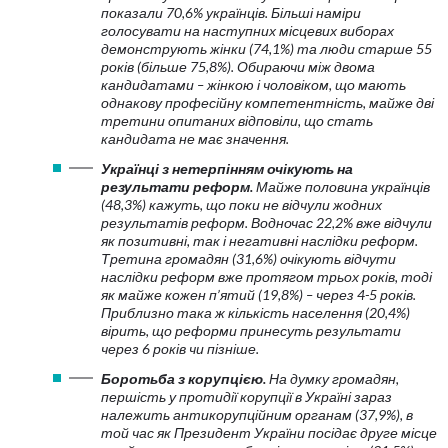
показали 70,6% українців. Більші наміри
голосувати на наступних місцевих виборах
демонструють жінки (74,1%) та люди старше 55
років (більше 75,8%). Обираючи між двома
кандидатами – жінкою і чоловіком, що мають
однакову професійну компетентність, майже дві
третини опитаних відповіли, що стать
кандидата не має значення.
Українці з нетерпінням очікують на
результати реформ.
Майже половина українців
(48,3%) кажуть, що поки не відчули жодних
результатів реформ. Водночас 22,2% вже відчули
як позитивні, так і негативні наслідки реформ.
Третина громадян (31,6%) очікують відчути
наслідки реформ вже протягом трьох років, тоді
як майже кожен п’ятий (19,8%) – через 4-5 років.
Приблизно така ж кількість населення (20,4%)
вірить, що реформи принесуть результати
через 6 років чи пізніше.
Боротьба з корупцією.
На думку громадян,
першість у протидії корупції в Україні зараз
належить антикорупційним органам (37,9%), в
той час як Президент України посідає друге місце