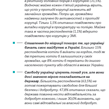
в рейтингу головних борців з корупцією (31,5%).
Водночас майже кожен п’ятий українець вірить,
що успіх у протидії корупції залежить від
звичайних громадян. Попри це, громадяни
найменш залучені до активностей з протидії
корупції. Тільки 1,5% опитаних повідомляли про
випадки корупції в прокуратуру чи поліцію. Майже
така ж частка респондентів (1,1%) відкрито
повідомляли про корупцію у ЗМІ.
Ставлення до міграції показує те, що українці
бачать своє майбутнє в Україні.
Близько 15%
респондентів хотіли б виїхати за кордон, тоді як
дві третини хотіли б залишитися у своїх
громадах, ще 8% хотіли б переїхати до іншого
населеного пункту або області в межах України.
Свободу українці цінують понад усе, але вони
досі значною мірою покладаються на
державу.
Більшість респондентів (63,5%) не
готові пожертвувати свободою для більшої
безпеки і добробуту. 47,8% опитаних сказали, що
держава повинна нести відповідальність за
добробут кожного, і лише 30,0% визнають, що
вони самі відповідальні за власний добробут.