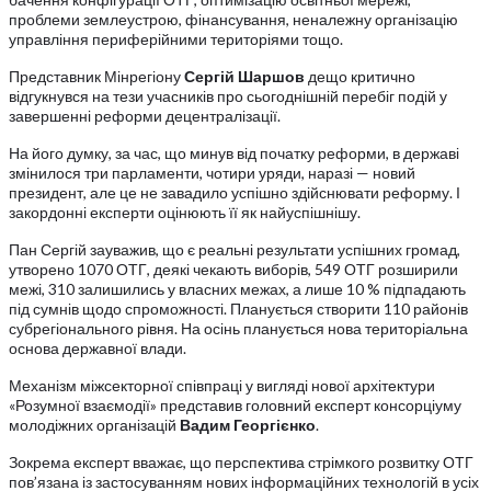
проблеми землеустрою, фінансування, неналежну організацію
управління периферійними територіями тощо.
Представник Мінрегіону
Сергій Шаршов
дещо критично
відгукнувся на тези учасників про сьогоднішній перебіг подій у
завершенні реформи децентралізації.
На його думку, за час, що минув від початку реформи, в державі
змінилося три парламенти, чотири уряди, наразі — новий
президент, але це не завадило успішно здійснювати реформу. І
закордонні експерти оцінюють її як найуспішнішу.
Пан Сергій зауважив, що є реальні результати успішних громад,
утворено 1070 ОТГ, деякі чекають виборів, 549 ОТГ розширили
межі, 310 залишились у власних межах, а лише 10 % підпадають
під сумнів щодо спроможності. Планується створити 110 районів
субрегіонального рівня. На осінь планується нова територіальна
основа державної влади.
Механізм міжсекторної співпраці у вигляді нової архітектури
«Розумної взаємодії» представив головний експерт консорціуму
молодіжних організацій
Вадим Георгієнко
.
Зокрема експерт вважає, що перспектива стрімкого розвитку ОТГ
пов’язана із застосуванням нових інформаційних технологій в усіх