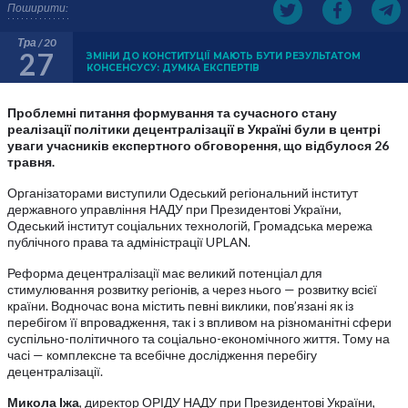
Поширити:
Тра / 20
27
ЗМІНИ ДО КОНСТИТУЦІЇ МАЮТЬ БУТИ РЕЗУЛЬТАТОМ
КОНСЕНСУСУ: ДУМКА ЕКСПЕРТІВ
Проблемні питання формування та сучасного стану
реалізації політики децентралізації в Україні були в центрі
уваги учасників експертного обговорення, що відбулося 26
травня.
Організаторами виступили Одеський регіональний інститут
державного управління НАДУ при Президентові України,
Одеський інститут соціальних технологій, Громадська мережа
публічного права та адміністрації UPLAN.
Реформа децентралізації має великий потенціал для
стимулювання розвитку регіонів, а через нього — розвитку всієї
країни. Водночас вона містить певні виклики, пов’язані як із
перебігом її впровадження, так і з впливом на різноманітні сфери
суспільно-політичного та соціально-економічного життя. Тому на
часі — комплексне та всебічне дослідження перебігу
децентралізації.
Микола Іжа
, директор ОРІДУ НАДУ при Президентові України,