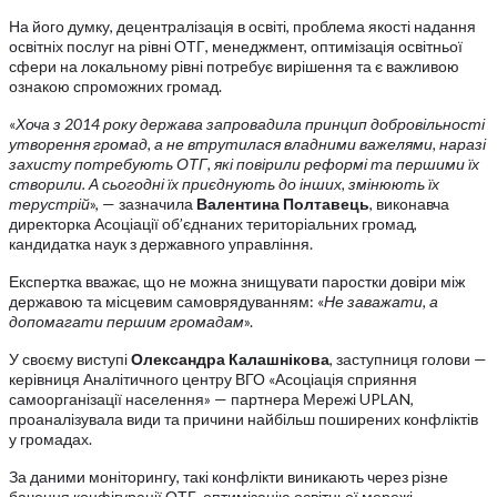
На його думку, децентралізація в освіті, проблема якості надання
освітніх послуг на рівні ОТГ, менеджмент, оптимізація освітньої
сфери на локальному рівні потребує вирішення та є важливою
ознакою спроможних громад.
«
Хоча з 2014 року держава запровадила принцип добровільності
утворення громад, а не втрутилася владними важелями, наразі
захисту потребують ОТГ, які повірили реформі та першими їх
створили. А сьогодні їх приєднують до інших, змінюють їх
терустрій
», — зазначила
Валентина Полтавець
, виконавча
директорка Асоціації об’єднаних територіальних громад,
кандидатка наук з державного управління.
Експертка вважає, що не можна знищувати паростки довіри між
державою та місцевим самоврядуванням: «
Не заважати, а
допомагати першим громадам
».
У своєму виступі
Олександра Калашнікова
, заступниця голови —
керівниця Аналітичного центру ВГО «Асоціація сприяння
самоорганізації населення» — партнера Мережі UPLAN,
проаналізувала види та причини найбільш поширених конфліктів
у громадах.
За даними моніторингу, такі конфлікти виникають через різне
бачення конфігурації ОТГ, оптимізацію освітньої мережі,