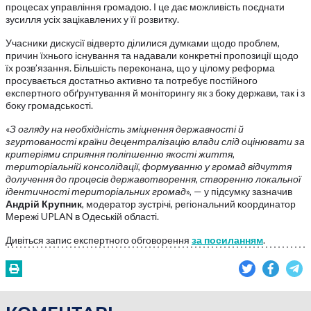
процесах управління громадою. І це дає можливість поєднати
зусилля усіх зацікавлених у її розвитку.
Учасники дискусії відверто ділилися думками щодо проблем,
причин їхнього існування та надавали конкретні пропозиції щодо
їх розв’язання. Більшість переконана, що у цілому реформа
просувається достатньо активно та потребує постійного
експертного обґрунтування й моніторингу як з боку держави, так і з
боку громадськості.
«
З огляду на необхідність зміцнення державності й
згуртованості країни децентралізацію влади слід оцінювати за
критеріями сприяння поліпшенню якості життя,
територіальній консолідації, формуванню у громад відчуття
долучення до процесів державотворення, створенню локальної
ідентичності територіальних громад
», — у підсумку зазначив
Андрій Крупник
, модератор зустрічі, регіональний координатор
Мережі UPLAN в Одеській області.
Дивіться запис експертного обговорення
за посиланням
.