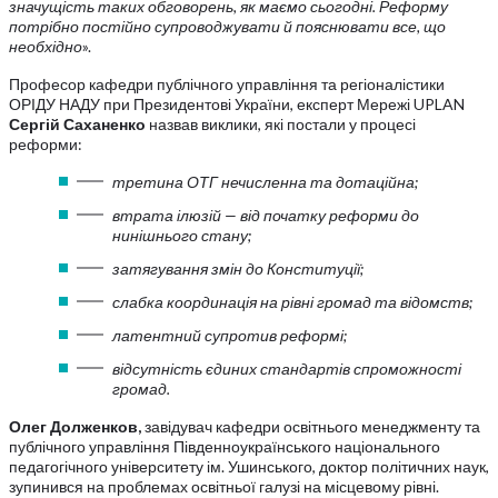
значущість таких обговорень, як маємо сьогодні. Реформу
потрібно постійно супроводжувати й пояснювати все, що
необхідно
».
Професор кафедри публічного управління та регіоналістики
ОРІДУ НАДУ при Президентові України, експерт Мережі UPLAN
Сергій Саханенко
назвав виклики, які постали у процесі
реформи:
третина ОТГ нечисленна та дотаційна;
втрата ілюзій — від початку реформи до
нинішнього стану;
затягування змін до Конституції;
слабка координація на рівні громад та відомств;
латентний супротив реформі;
відсутність єдиних стандартів спроможності
громад.
Олег Долженков,
завідувач кафедри освітнього менеджменту та
публічного управління Південноукраїнського національного
педагогічного університету ім. Ушинського, доктор політичних наук,
зупинився на проблемах освітньої галузі на місцевому рівні.