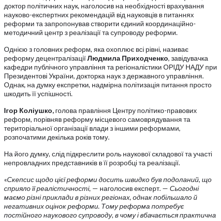
доктор політичних наук, наголосив на необхідності врахування
науково-експертних рекомендацій від науковців в питаннях
реформи та запропонував створити єдиний координаційно-
методичний центр з реалізації та супроводу реформи.
Однією з головних реформ, яка охоплює всі рівні, називає
реформу децентралізації
Людмила Приходченко
, завідувачка
кафедри публічного управління та регіоналістики ОРІДУ НАДУ при
Президентові України, докторка наук з державного управління.
Однак, на думку експретки, надмірна політизація питання просто
шкодить її успішності.
Ігор Коліушко,
голова правління Центру політико-правових
реформ, порівняв реформу місцевого самоврядування та
територіальної організації влади з іншими реформами,
розпочатими декілька років тому.
На його думку, слід підкреслити роль наукової складової та участі
непровладних представників в її розробці та реалізації.
«
Скепсис щодо цієї реформи досить швидко був подоланий, що
сприяло її реалістичності
, — наголосив експерт. —
Сьогодні
маємо різні приклади в різних регіонах, однак побільшало й
негативних оцінок реформи. Тому реформа потребує
постійного наукового супроводу, в чому і вбачається практична