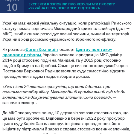
10
ЕКСПЕРТИ РОЗПОВІЛИ ПРО РЕЗУЛЬТАТИ ПРОЄКТУ
«УКРАЇНА ПІСЛЯ ПЕРЕМОГИ: ПІДГОТОВКА
Україна має наразі унікальну ситуацію, коли ратифікації Римського
статуту немає, водночас є Міжнародний кримінальний суд (далі —
МКС), який активно розслідує воєнні злочини, вчинені на території
України в ході російсько-українського збройного конфлікту.
Як розповів
Євген Крапивін
, експерт
Центру політико-
правових реформ
, Україна визнала юрисдикцію МКС двічі: у
2014 році стосовно подій на Майдані, та у 2015 році стосовно
подій в Криму та на Донбасі. Саме це визнання юрисдикції через
Постанову Верховної Ради дозволило суду самостійно відкрити
провадження згодом і надалі збирати докази.
«
Уже після 24 лютого зрозуміло, що коли йдеться про
повномасштабну війну, Міжнародний кримінальний суд міг би
включитися в документування злочинів і їхній розгляд
», —
зазначив експерт.
До МКС звернулося понад 40 держав із заявою стосовно того, що
це має бути зроблено. Відповідно в березні 2022 року прокурор
цього суду Карім Хан власноруч ініціював провадження, його
ініціативу підтримали й зараз є справа стосовно воєнних злочинів,