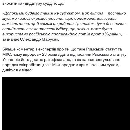
вносити кандидатуру судді тощо.
«
Допоки ми будемо таким не суб’єктом, а об
’
єктом — постійно
мусимо когось окремо просити, щоб допомогли, ініціювали,
замість того, щоб самим це робити. Це також дуже двозначно
сприймається в контексті іміджу, що, звісно, може бути
використано російською пропагандою потім проти України
», —
зазначає Олександр Марусяк.
Більше коментарів експертів про те, що таке Римський статут та
МКС, чому впродовж 23 років з дати підписання Римського статуту
Україною його досі не ратифіковано, та як наразі врегульовано
порядок співробітництва з Міжнародним кримінальним судом,
дивіться у відео: