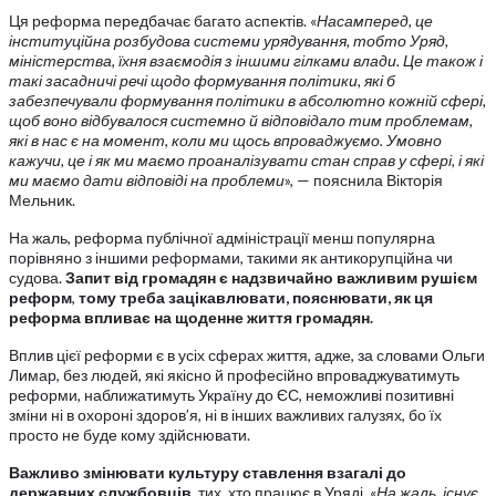
Ця реформа передбачає багато аспектів. «
Насамперед, це
інституційна розбудова системи урядування, тобто Уряд,
міністерства, їхня взаємодія з іншими гілками влади. Це також і
такі засадничі речі щодо формування політики, які б
забезпечували формування політики в абсолютно кожній сфері,
щоб воно відбувалося системно й відповідало тим проблемам,
які в нас є на момент, коли ми щось впроваджуємо. Умовно
кажучи, це і як ми маємо проаналізувати стан справ у сфері, і які
ми маємо дати відповіді на проблеми
», — пояснила Вікторія
Мельник.
На жаль, реформа публічної адміністрації менш популярна
порівняно з іншими реформами, такими як антикорупційна чи
судова.
Запит від громадян є надзвичайно важливим рушієм
реформ
,
тому треба зацікавлювати, пояснювати, як ця
реформа впливає на щоденне життя громадян.
Вплив цієї реформи є в усіх сферах життя, адже, за словами Ольги
Лимар, без людей, які якісно й професійно впроваджуватимуть
реформи, наближатимуть Україну до ЄС, неможливі позитивні
зміни ні в охороні здоров’я, ні в інших важливих галузях, бо їх
просто не буде кому здійснювати.
Важливо змінювати культуру ставлення взагалі до
державних службовців
, тих, хто працює в Уряді. «
На жаль, існує