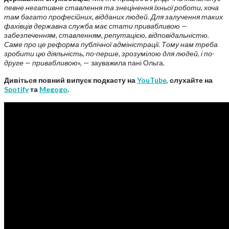
певне негативне ставлення та знецінення їхньої роботи, хоча
там багато професійних, відданих людей. Для залучення таких
фахівців державна служба має стати привабливою —
забезпеченням, ставленням, репутацією, відповідальністю.
Саме про це реформа публічної адміністрації. Тому нам треба
зробити цю діяльність, по-перше, зрозумілою для людей, і по-
друге — привабливою
», — зауважила пані Ольга.
Дивіться повний випуск подкасту на
YouTube
,
слухайте на
Spotify
та
Megogo
.