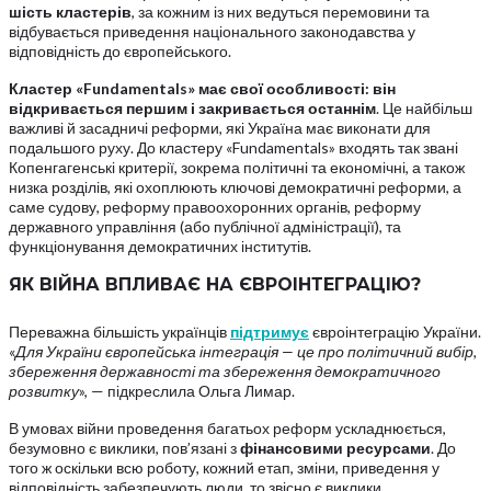
шість кластерів
, за кожним із них ведуться перемовини та
відбувається приведення національного законодавства у
відповідність до європейського.
Кластер «Fundamentals» має свої особливості: він
відкривається першим і закривається останнім
. Це найбільш
важливі й засадничі реформи, які Україна має виконати для
подальшого руху. До кластеру «Fundamentals» входять так звані
Копенгагенські критерії, зокрема політичні та економічні, а також
низка розділів, які охоплюють ключові демократичні реформи, а
саме судову, реформу правоохоронних органів, реформу
державного управління (або публічної адміністрації), та
функціонування демократичних інститутів.
ЯК ВІЙНА ВПЛИВАЄ НА ЄВРОІНТЕГРАЦІЮ?
Переважна більшість українців
підтримує
євроінтеграцію України.
«
Для України європейська інтеграція — це про політичний вибір,
збереження державності та збереження демократичного
розвитку
», — підкреслила Ольга Лимар.
В умовах війни проведення багатьох реформ ускладнюється,
безумовно є виклики, пов’язані з
фінансовими ресурсами
. До
того ж оскільки всю роботу, кожний етап, зміни, приведення у
відповідність забезпечують люди, то звісно є виклики