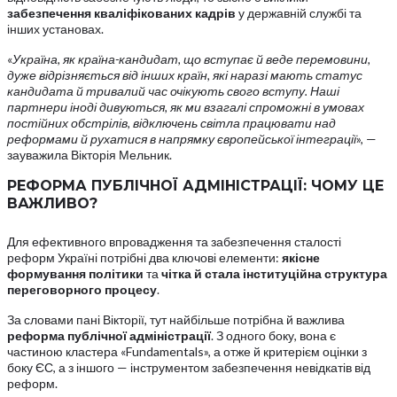
забезпечення кваліфікованих кадрів
у державній службі та
інших установах.
«
Україна, як країна-кандидат, що вступає й веде перемовини,
дуже відрізняється від інших країн, які наразі мають статус
кандидата й тривалий час очікують свого вступу. Наші
партнери іноді дивуються, як ми взагалі спроможні в умовах
постійних обстрілів, відключень світла працювати над
реформами й рухатися в напрямку європейської інтеграції
», —
зауважила Вікторія Мельник.
РЕФОРМА ПУБЛІЧНОЇ АДМІНІСТРАЦІЇ: ЧОМУ ЦЕ
ВАЖЛИВО?
Для ефективного впровадження та забезпечення сталості
реформ Україні потрібні два ключові елементи:
якісне
формування політики
та
чітка й стала інституційна структура
переговорного процесу
.
За словами пані Вікторії, тут найбільше потрібна й важлива
реформа публічної адміністрації
. З одного боку, вона є
частиною кластера «Fundamentals», а отже й критерієм оцінки з
боку ЄС, а з іншого — інструментом забезпечення невідкатів від
реформ.