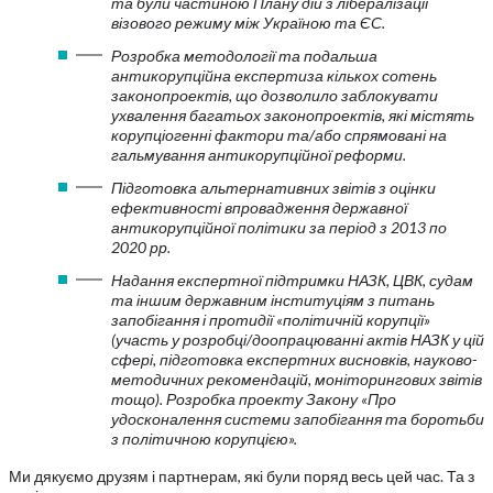
та були частиною Плану дій з лібералізації
візового режиму між Україною та ЄС.
Розробка методології та подальша
антикорупційна експертиза кількох сотень
законопроектів, що дозволило заблокувати
ухвалення багатьох законопроектів, які містять
корупціогенні фактори та/або спрямовані на
гальмування антикорупційної реформи.
Підготовка альтернативних звітів з оцінки
ефективності впровадження державної
антикорупційної політики за період з 2013 по
2020 рр.
Надання експертної підтримки НАЗК, ЦВК, судам
та іншим державним інституціям з питань
запобігання і протидії «політичній корупції»
(участь у розробці/доопрацюванні актів НАЗК у цій
сфері, підготовка експертних висновків, науково-
методичних рекомендацій, моніторингових звітів
тощо). Розробка проекту Закону «Про
удосконалення системи запобігання та боротьби
з політичною корупцією».
Ми дякуємо друзям і партнерам, які були поряд весь цей час. Та з