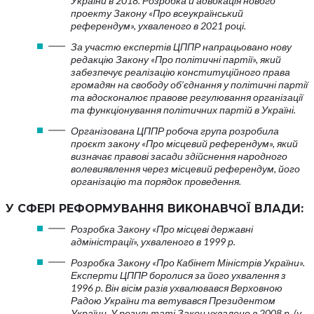
України в 2018. Розробка й адвокація нового
проекту Закону «Про всеукраїнський
референдум», ухваленого в 2021 році.
За участю експертів ЦППР напрацьовано нову
редакцію Закону «Про політичні партії», який
забезпечує реалізацію конституційного права
громадян на свободу об’єднання у політичні партії
та вдосконалює правове регулювання організації
та функціонування політичних партій в Україні.
Організована ЦППР робоча група розробила
проєкт закону «Про місцевий референдум», який
визначає правові засади здійснення народного
волевиявлення через місцевий референдум, його
організацію та порядок проведення.
У СФЕРІ РЕФОРМУВАННЯ ВИКОНАВЧОЇ ВЛАДИ:
Розробка Закону «Про місцеві державні
адміністрації», ухваленого в 1999 р.
Розробка Закону «Про Кабінет Міністрів України».
Експерти ЦППР боролися за його ухвалення з
1996 р. Він вісім разів ухвалювався Верховною
Радою України та ветувався Президентом
України. У результаті Закон ухвалено в 2008 р. (у