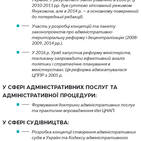
2010-2011 рр. був суттєво зіпсований режимом
Януковича, але в 2014 р. — в основному повернений
до попередньої редакції).
Участь у розробці концепцій та пакету
законопроектів про адміністративно-
територіальну реформу і децентралізацію (2008-
2009, 2014 рр.).
У 2016 р. Уряд запустив реформу міністерств,
покликану запровадити ефективний аналіз
політики і стратегічне планування в
міністерствах. Ця реформа адвокатувалася
ЦППР з 2005 р.
У СФЕРІ АДМІНІСТРАТИВНИХ ПОСЛУГ ТА
АДМІНІСТРАТИВНОЇ ПРОЦЕДУРИ:
Формування доктрини адміністративних послуг
та практичне впровадження ідеї ЦНАП.
У СФЕРІ СУДІВНИЦТВА:
Розробка концепції створення адміністративних
судів в Україні та Кодексу адміністративного