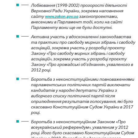
Лобіювання (1998-2002) прозорості діяльності
Верховної Ради України, зокрема наповнення
сайту
www.zakon.gov.ua
законопроектами,
внесеними в Парламент тоді, коли на сайті
Парламенту вони ще не були доступні.
Активна участь у вдосконаленні законодавства
та практики про свободу мирних зібрань і свободу
асоціацій, зокрема участь у розробці проєкту
Закону «Про свободу мирних зібрань і свободу
асоціацій», зокрема участь у розробці проєкту
Закону «Про громадські об’єднання», ухваленого в
2012 році.
Боротьба з неконституційними повноваженнями
парламентських політичних партій виключати
кандидатів у народні депутати України з
виборчого списку політичної партії після
оприлюднення результатів голосування, які було
скасовано Конституційним Судом України в 2017
році.
Боротьба з неконституційним Законом «Про
всеукраїнський референдум», ухваленим у 2012
році. Його було скасовано Конституційним Судом