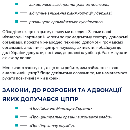
захищеність від протиправних посягань;
відчутне зниження рівня корупції у державі;
розвинуте громадянське суспільство.
Обнадіює те, що на цьому шляху ми не єдині. З нами наші
міжнародні партнери й колеги по громадському сектору: донорські
організації, проєкти міжнародної технічної допомоги, громадські
організації, аналітичні центри, науковці, активісти; небайдужі до
долі України депутати, політики, державні службовці. Разом лупати
сю скалу легше.
Мене часто запитують, а що ж ви робите, чим займається ваш
аналітичний центр? Якщо декількома словами то, ми намагаємося
рухати позитивні зміни в країні.
ЗАКОНИ, ДО РОЗРОБКИ ТА АДВОКАЦІЇ
ЯКИХ ДОЛУЧАВСЯ ЦППР
«Про Кабінет Міністрів України».
«Про центральні органи виконавчої влади».
«Про державну службу».