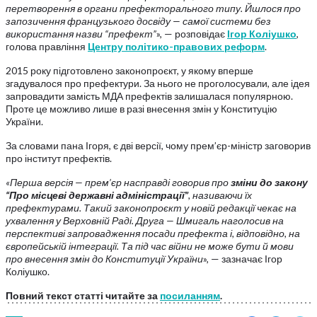
перетворення в органи префекторального типу. Йшлося про
запозичення французького досвіду — самої системи без
використання назви “префект”
», — розповідає
Ігор Коліушко
,
голова правління
Центру політико-правових реформ
.
2015 року підготовлено законопроєкт, у якому вперше
згадувалося про префектури. За нього не проголосували, але ідея
запровадити замість МДА префектів залишалася популярною.
Проте це можливо лише в разі внесення змін у Конституцію
України.
За словами пана Ігоря, є дві версії, чому прем’єр-міністр заговорив
про інститут префектів.
«Перша версія — прем’єр насправді говорив про
зміни до закону
“Про місцеві державні адміністрації”
, називаючи їх
префектурами. Такий законопроєкт у новій редакції чекає на
ухвалення у Верховній Раді. Друга — Шмигаль наголосив на
перспективі запровадження посади префекта і, відповідно, на
європейській інтеграції. Та під час війни не може бути й мови
про внесення змін до Конституції України
», — зазначає Ігор
Коліушко.
Повний текст статті читайте за
посиланням
.