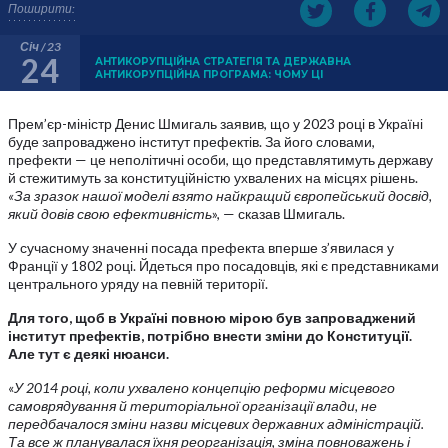
Поширити:
Січ / 23
24
АНТИКОРУПЦІЙНА СТРАТЕГІЯ ТА ДЕРЖАВНА
АНТИКОРУПЦІЙНА ПРОГРАМА: ЧОМУ ЦІ
Прем’єр-міністр Денис Шмигаль заявив, що у 2023 році в Україні
буде запроваджено інститут префектів. За його словами,
префекти — це неполітичні особи, що представлятимуть державу
й стежитимуть за конституційністю ухвалених на місцях рішень.
«За зразок нашої моделі взято найкращий європейський досвід,
який довів свою ефективність
», — сказав Шмигаль.
У сучасному значенні посада префекта вперше з’явилася у
Франції у 1802 році. Йдеться про посадовців, які є представниками
центрального уряду на певній території.
Для того, щоб в Україні повною мірою був запроваджений
інститут префектів, потрібно внести зміни до Конституції.
Але тут є деякі нюанси.
«
У 2014 році, коли ухвалено концепцію реформи місцевого
самоврядування й територіальної організації влади, не
передбачалося зміни назви місцевих державних адміністрацій.
Та все ж планувалася їхня реорганізація, зміна повноважень і