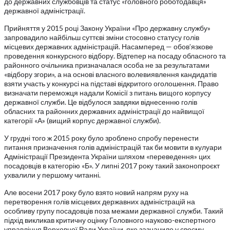
до державних службовців та статус «головного роботодавця»
державної адміністрації.
Прийняття у 2015 році Закону України «Про державну службу»
запровадило найбільш суттєві зміни стосовно статусу голів
місцевих державних адміністрацій. Насамперед — обов’язкове
проведення конкурсного відбору. Відтепер на посаду обласного та
районного очільника призначалася особа не за результатами
«відбору згори», а на основі власного волевиявлення кандидатів
взяти участь у конкурсі на підставі відкритого оголошення. Право
визначати переможця надали Комісії з питань вищого корпусу
державної служби. Це відбулося завдяки віднесенню голів
обласних та районних державних адміністрації до найвищої
категорії «А» (вищий корпус державної служби).
У грудні того ж 2015 року було зроблено спробу перенести
питання призначення голів адміністрацій так би мовити в кулуари
Адміністрації Президента України шляхом «переведення» цих
посадовців в категорію «Б». У липні 2017 року такий законопроєкт
ухвалили у першому читанні.
Але восени 2017 року було взято новий напрям руху на
перетворення голів місцевих державних адміністрацій на
особливу групу посадовців поза межами державної служби. Такий
підхід викликав критичну оцінку Головного науково-експертного
управління Верховної Ради України, яке зазначило у своєму