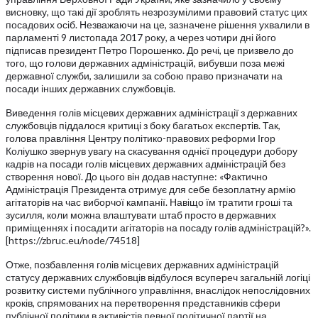
висновку, що такі дії зроблять незрозумілими правовий статус цих
посадових осіб. Незважаючи на це, зазначене рішення ухвалили в
парламенті 9 листопада 2017 року, а через чотири дні його
підписав президент Петро Порошенко. До речі, це призвело до
того, що голови державних адміністрацій, вибувши поза межі
державної служби, залишили за собою право призначати на
посади інших державних службовців.
Виведення голів місцевих державних адміністрації з державних
службовців піддалося критиці з боку багатьох експертів. Так,
голова правління Центру політико-правових реформи Ігор
Коліушко звернув увагу на скасування однієї процедури добору
кадрів на посади голів місцевих державних адміністрацій без
створення нової. До цього він додав наступне: «Фактично
Адміністрація Президента отримує для себе безоплатну армію
агітаторів на час виборчої кампанії. Навіщо їм тратити гроші та
зусилля, коли можна влаштувати штаб просто в державних
приміщеннях і посадити агітаторів на посаду голів адміністрацій?».
[https://zbruc.eu/node/74518]
Отже, позбавлення голів місцевих державних адміністрацій
статусу державних службовців відбулося всупереч загальній логіці
розвитку системи публічного управління, внаслідок непослідовних
кроків, спрямованих на перетворення представників сфери
публічної політики в активістів певної політичної партії на