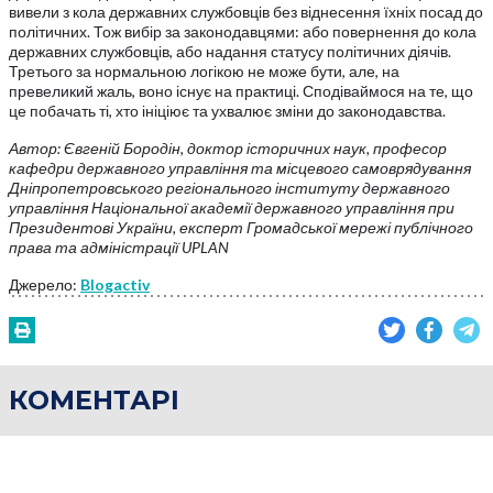
вивели з кола державних службовців без віднесення їхніх посад до
політичних. Тож вибір за законодавцями: або повернення до кола
державних службовців, або надання статусу політичних діячів.
Третього за нормальною логікою не може бути, але, на
превеликий жаль, воно існує на практиці. Сподіваймося на те, що
це побачать ті, хто ініціює та ухвалює зміни до законодавства.
Автор: Євгеній Бородін, доктор історичних наук, професор
кафедри державного управління та місцевого самоврядування
Дніпропетровського регіонального інституту державного
управління Національної академії державного управління при
Президентові України, експерт Громадської мережі публічного
права та адміністрації UPLAN
Джерело:
Blogactiv
КОМЕНТАРІ