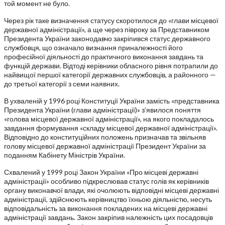
той момент не було.
Через рік таке визначення статусу скоротилося до «глави місцевої
державної адміністрації», а ще через півроку за Представником
Президента України законодавчо закріпився статус державного
службовця, що означало визнання приналежності його
професійної діяльності до практичного виконання завдань та
функцій держави. Відтоді керівники обласного рівня потрапили до
найвищої першої категорії державних службовців, а районного —
до третьої категорії з семи наявних.
В ухваленій у 1996 році Конституції України замість «представника
Президента України (глави адміністрації)» з’явилося поняття
«голова місцевої державної адміністрації», на якого покладалось
завдання формування «складу місцевої державної адміністрації».
Відповідно до конституційних положень призначав та звільняв
голову місцевої державної адміністрації Президент України за
поданням Кабінету Міністрів України.
Схвалений у 1999 році Закон України «Про місцеві державні
адміністрації» особливо підкреслював статус голів як керівників
органу виконавчої влади, які очолюють відповідні місцеві державні
адміністрації, здійснюють керівництво їхньою діяльністю, несуть
відповідальність за виконання покладених на місцеві державні
адміністрації завдань. Закон закріпив належність цих посадовців