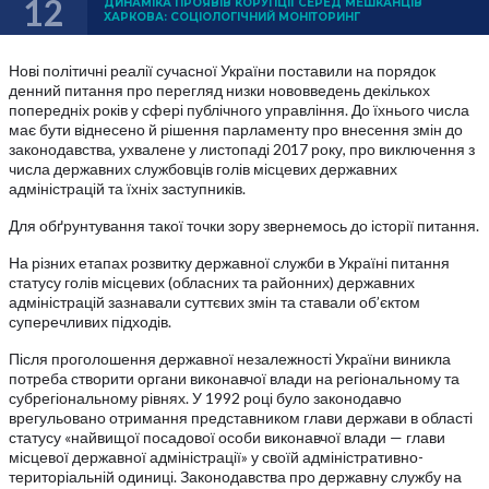
12
ДИНАМІКА ПРОЯВІВ КОРУПЦІЇ СЕРЕД МЕШКАНЦІВ
ХАРКОВА: СОЦІОЛОГІЧНИЙ МОНІТОРИНГ
Нові політичні реалії сучасної України поставили на порядок
денний питання про перегляд низки нововведень декількох
попередніх років у сфері публічного управління. До їхнього числа
має бути віднесено й рішення парламенту про внесення змін до
законодавства, ухвалене у листопаді 2017 року, про виключення з
числа державних службовців голів місцевих державних
адміністрацій та їхніх заступників.
Для обґрунтування такої точки зору звернемось до історії питання.
На різних етапах розвитку державної служби в Україні питання
статусу голів місцевих (обласних та районних) державних
адміністрацій зазнавали суттєвих змін та ставали об’єктом
суперечливих підходів.
Після проголошення державної незалежності України виникла
потреба створити органи виконавчої влади на регіональному та
субрегіональному рівнях. У 1992 році було законодавчо
врегульовано отримання представником глави держави в області
статусу «найвищої посадової особи виконавчої влади — глави
місцевої державної адміністрації» у своїй адміністративно-
територіальній одиниці. Законодавства про державну службу на