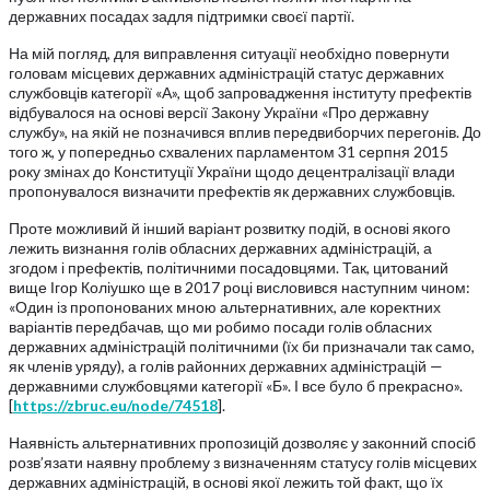
державних посадах задля підтримки своєї партії.
На мій погляд, для виправлення ситуації необхідно повернути
головам місцевих державних адміністрацій статус державних
службовців категорії «А», щоб запровадження інституту префектів
відбувалося на основі версії Закону України «Про державну
службу», на якій не позначився вплив передвиборчих перегонів. До
того ж, у попередньо схвалених парламентом 31 серпня 2015
року змінах до Конституції України щодо децентралізації влади
пропонувалося визначити префектів як державних службовців.
Проте можливий й інший варіант розвитку подій, в основі якого
лежить визнання голів обласних державних адміністрацій, а
згодом і префектів, політичними посадовцями. Так, цитований
вище Ігор Коліушко ще в 2017 році висловився наступним чином:
«Один із пропонованих мною альтернативних, але коректних
варіантів передбачав, що ми робимо посади голів обласних
державних адміністрацій політичними (їх би призначали так само,
як членів уряду), а голів районних державних адміністрацій —
державними службовцями категорії «Б». І все було б прекрасно».
[
https://zbruc.eu/node/74518
].
Наявність альтернативних пропозицій дозволяє у законний спосіб
розв’язати наявну проблему з визначенням статусу голів місцевих
державних адміністрацій, в основі якої лежить той факт, що їх