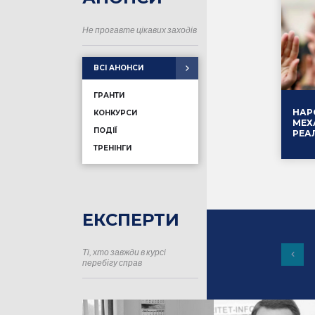
Не прогавте цікавих заходів
ВСІ АНОНСИ
ГРАНТИ
НАР
КОНКУРСИ
МЕХ
ПОДІЇ
РЕА
ТРЕНІНГИ
ЕКСПЕРТИ
Ті, хто завжди в курсі
16.01
перебігу справ