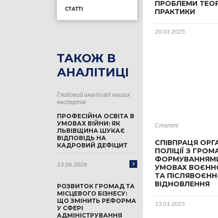
ПРОБЛЕМИ ТЕОР
СТАТТІ
ПРАКТИКИ
20.01.2025
ТАКОЖ В
АНАЛІТИЦІ
Глибокий аналіз від наших
експертів
ПРОФЕСІЙНА ОСВІТА В
УМОВАХ ВІЙНИ: ЯК
Статті
ЛЬВІВЩИНА ШУКАЄ
ВІДПОВІДЬ НА
СПІВПРАЦЯ ОРГ
КАДРОВИЙ ДЕФІЦИТ
ПОЛІЦІЇ З ГРО
ФОРМУВАННЯМИ
13.06.2026
УМОВАХ ВОЄНН
ТА ПІСЛЯВОЄН
ВІДНОВЛЕННЯ
РОЗВИТОК ГРОМАД ТА
МІСЦЕВОГО БІЗНЕСУ:
ЩО ЗМІНИТЬ РЕФОРМА
13.01.2025
У СФЕРІ
АДМІНІСТРУВАННЯ