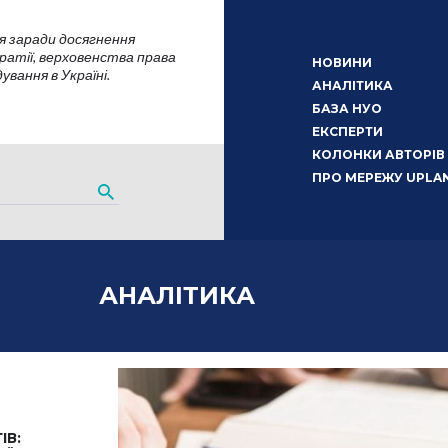
я заради досягнення
атії, верховенства права
НОВИНИ
вання в Україні.
АНАЛІТИКА
БАЗА НУО
ЕКСПЕРТИ
КОЛОНКИ АВТОРІВ
ПРО МЕРЕЖУ UPLA
АНАЛІТИКА
ІВ: