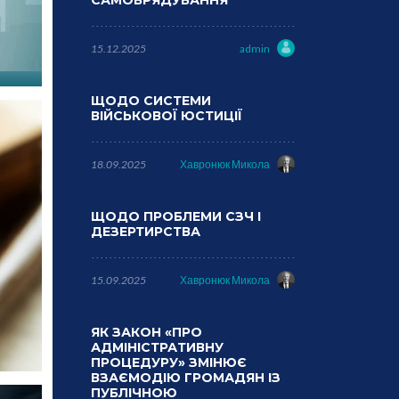
САМОВРЯДУВАННЯ
15.12.2025
admin
ЩОДО СИСТЕМИ
ВІЙСЬКОВОЇ ЮСТИЦІЇ
18.09.2025
Хавронюк Микола
ЩОДО ПРОБЛЕМИ СЗЧ І
ДЕЗЕРТИРСТВА
15.09.2025
Хавронюк Микола
ЯК ЗАКОН «ПРО
АДМІНІСТРАТИВНУ
ПРОЦЕДУРУ» ЗМІНЮЄ
ВЗАЄМОДІЮ ГРОМАДЯН ІЗ
ПУБЛІЧНОЮ