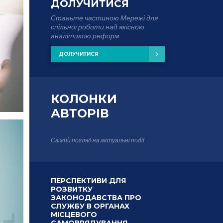
ДОЛУЧИТИСЯ
Станьте частиною Мережі для
спільної роботи над якісною
аналітикою реформ
ДОЛУЧИТИСЯ
КОЛОНКИ
АВТОРІВ
Свіжий погляд на актуальні події
ПЕРСПЕКТИВИ ДЛЯ
РОЗВИТКУ
ЗАКОНОДАВСТВА ПРО
СЛУЖБУ В ОРГАНАХ
МІСЦЕВОГО