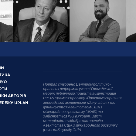
НИ
ТИКА
НУО
Портал створено Центром політико-
РТИ
правових реформ за участі Громадської
мережі публічного права та адміністрації
КИ АВТОРІВ
UPLAN в рамках проєкту «Програма сприяння
громадській активності «Долучайся!», що
ЕРЕЖУ UPLAN
фінансується Агентством США з
міжнародного розвитку (USAID) та
здійснюється Pact в Україні. Зміст
матеріалів не відображає погляди
Агентства США з міжнародного розвитку
(USAID) або уряду США.