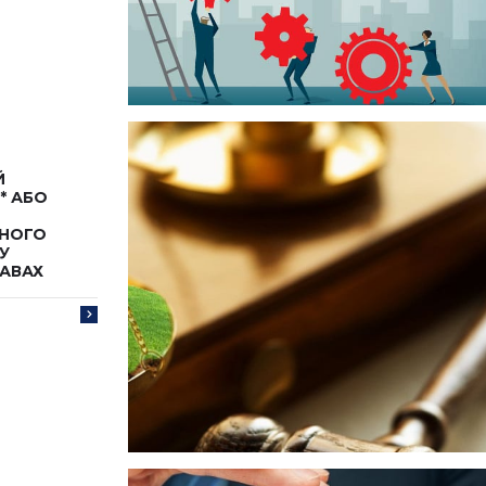
Й
* АБО
ВНОГО
У
АВАХ