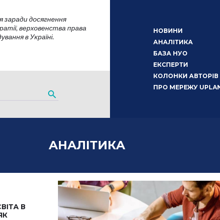
я заради досягнення
атії, верховенства права
НОВИНИ
вання в Україні.
АНАЛІТИКА
БАЗА НУО
ЕКСПЕРТИ
КОЛОНКИ АВТОРІВ
ПРО МЕРЕЖУ UPLA
АНАЛІТИКА
ВІТА В
ЯК