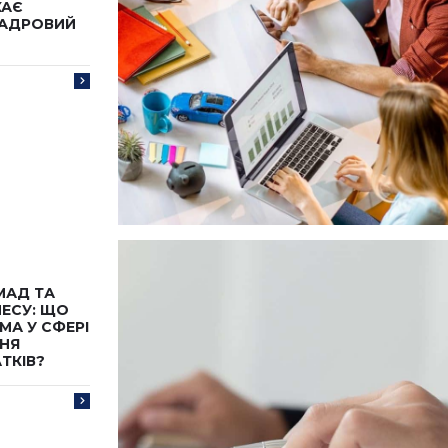
КАЄ
КАДРОВИЙ
МАД ТА
НЕСУ: ЩО
МА У СФЕРІ
НЯ
ТКІВ?