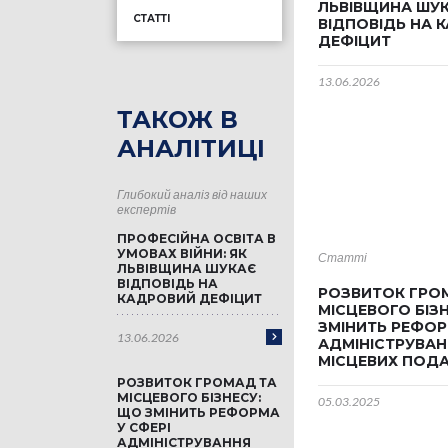
ЛЬВІВЩИНА ШУ
СТАТТІ
ВІДПОВІДЬ НА 
ДЕФІЦИТ
13.06.2026
ТАКОЖ В
АНАЛІТИЦІ
Глибокий аналіз від наших
експертів
ПРОФЕСІЙНА ОСВІТА В
УМОВАХ ВІЙНИ: ЯК
Статті
ЛЬВІВЩИНА ШУКАЄ
ВІДПОВІДЬ НА
РОЗВИТОК ГРО
КАДРОВИЙ ДЕФІЦИТ
МІСЦЕВОГО БІЗ
ЗМІНИТЬ РЕФОР
13.06.2026
АДМІНІСТРУВАН
МІСЦЕВИХ ПОДА
РОЗВИТОК ГРОМАД ТА
МІСЦЕВОГО БІЗНЕСУ:
05.03.2025
ЩО ЗМІНИТЬ РЕФОРМА
У СФЕРІ
АДМІНІСТРУВАННЯ