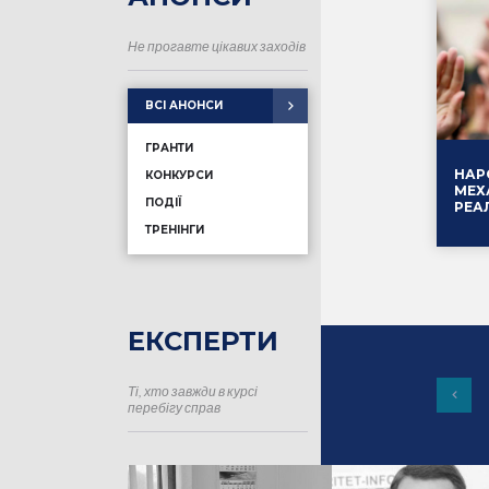
Не прогавте цікавих заходів
ВСІ АНОНСИ
ГРАНТИ
НАР
КОНКУРСИ
МЕХ
ПОДІЇ
РЕА
ТРЕНІНГИ
ЕКСПЕРТИ
Ті, хто завжди в курсі
16.01
перебігу справ