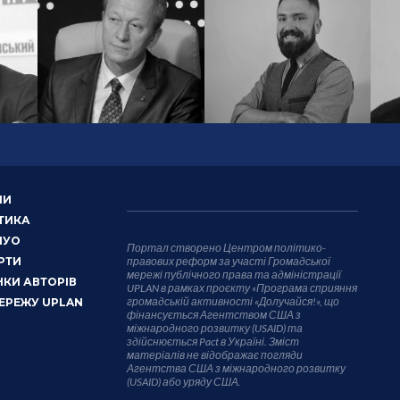
НИ
ТИКА
НУО
Портал створено Центром політико-
РТИ
правових реформ за участі Громадської
мережі публічного права та адміністрації
КИ АВТОРІВ
UPLAN в рамках проєкту «Програма сприяння
громадській активності «Долучайся!», що
ЕРЕЖУ UPLAN
фінансується Агентством США з
міжнародного розвитку (USAID) та
здійснюється Pact в Україні. Зміст
матеріалів не відображає погляди
Агентства США з міжнародного розвитку
(USAID) або уряду США.