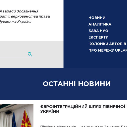
я заради досягнення
атії, верховенства права
НОВИНИ
вання в Україні.
АНАЛІТИКА
БАЗА НУО
ЕКСПЕРТИ
КОЛОНКИ АВТОРІВ
ПРО МЕРЕЖУ UPLA
ОСТАННІ НОВИНИ
ЄВРОІНТЕГРАЦІЙНИЙ ШЛЯХ ПІВНІЧНОЇ
УКРАЇНИ
Північна Македонія — одна з країн Західних Ба