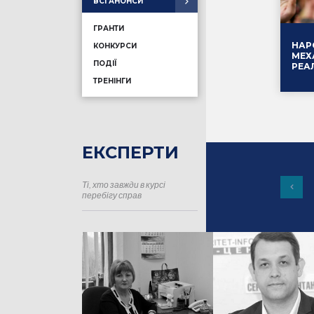
ВСІ АНОНСИ
ГРАНТИ
НАР
КОНКУРСИ
МЕХ
ПОДІЇ
РЕА
ТРЕНІНГИ
ЕКСПЕРТИ
Ті, хто завжди в курсі
16.01
перебігу справ