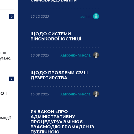
САМОВРЯДУВАННЯ
15.12.2025
admin
ЩОДО СИСТЕМИ
ВІЙСЬКОВОЇ ЮСТИЦІЇ
ення
18.09.2025
Хавронюк Микола
угано,
ЩОДО ПРОБЛЕМИ СЗЧ І
ДЕЗЕРТИРСТВА
О І
15.09.2025
Хавронюк Микола
ЯК ЗАКОН «ПРО
АДМІНІСТРАТИВНУ
ємодії
ПРОЦЕДУРУ» ЗМІНЮЄ
ВЗАЄМОДІЮ ГРОМАДЯН ІЗ
ПУБЛІЧНОЮ