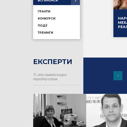
ВСІ АНОНСИ
ГРАНТИ
НАР
КОНКУРСИ
МЕХ
ПОДІЇ
РЕА
ТРЕНІНГИ
ЕКСПЕРТИ
Ті, хто завжди в курсі
16.01
перебігу справ