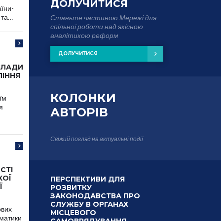
ДОЛУЧИТИСЯ
аїни-
 та…
Станьте частиною Мережі для
спільної роботи над якісною
аналітикою реформ
ДОЛУЧИТИСЯ
ВЛАДИ
ЛІННЯ
КОЛОНКИ
їм
я
АВТОРІВ
Свіжий погляд на актуальні події
СТІ
КОЇ
ПЕРСПЕКТИВИ ДЛЯ
Ї
РОЗВИТКУ
ЗАКОНОДАВСТВА ПРО
СЛУЖБУ В ОРГАНАХ
ових
МІСЦЕВОГО
ематики