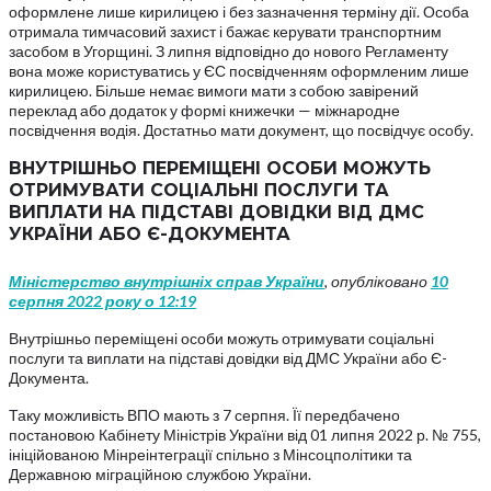
оформлене лише кирилицею і без зазначення терміну дії. Особа
отримала тимчасовий захист і бажає керувати транспортним
засобом в Угорщині. З липня відповідно до нового Регламенту
вона може користуватись у ЄС посвідченням оформленим лише
кирилицею. Більше немає вимоги мати з собою завірений
переклад або додаток у формі книжечки — міжнародне
посвідчення водія. Достатньо мати документ, що посвідчує особу.
ВНУТРІШНЬО ПЕРЕМІЩЕНІ ОСОБИ МОЖУТЬ
ОТРИМУВАТИ СОЦІАЛЬНІ ПОСЛУГИ ТА
ВИПЛАТИ НА ПІДСТАВІ ДОВІДКИ ВІД ДМС
УКРАЇНИ АБО Є-ДОКУМЕНТА
Міністерство внутрішніх справ України
, опубліковано
10
серпня 2022 року о 12:19
Внутрішньо переміщені особи можуть отримувати соціальні
послуги та виплати на підставі довідки від ДМС України або Є-
Документа.
Таку можливість ВПО мають з 7 серпня. Її передбачено
постановою Кабінету Міністрів України від 01 липня 2022 р. № 755,
ініційованою Мінреінтеграції спільно з Мінсоцполітики та
Державною міграційною службою України.