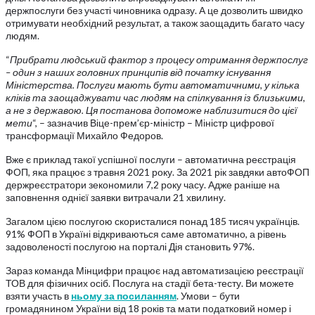
держпослуги без участі чиновника одразу. А це дозволить швидко
отримувати необхідний результат, а також заощадить багато часу
людям.
“
Прибрати людський фактор з процесу отримання держпослуг
– один з наших головних принципів від початку існування
Міністерства. Послуги мають бути автоматичними, у кілька
кліків та заощаджувати час людям на спілкування із близькими,
а не з державою. Ця постанова допоможе наблизитися до цієї
мети
“, – зазначив Віце-прем’єр-міністр – Міністр цифрової
трансформації Михайло Федоров.
Вже є приклад такої успішної послуги – автоматична реєстрація
ФОП, яка працює з травня 2021 року. За 2021 рік завдяки автоФОП
держреєстратори зекономили 7,2 року часу. Адже раніше на
заповнення однієї заявки витрачали 21 хвилину.
Загалом цією послугою скористалися понад 185 тисяч українців.
91% ФОП в Україні відкриваються саме автоматично, а рівень
задоволеності послугою на порталі Дія становить 97%.
Зараз команда Мінцифри працює над автоматизацією реєстрації
ТОВ для фізичних осіб. Послуга на стадії бета-тесту. Ви можете
взяти участь в
ньому за посиланням
. Умови – бути
громадянином України від 18 років та мати податковий номер і