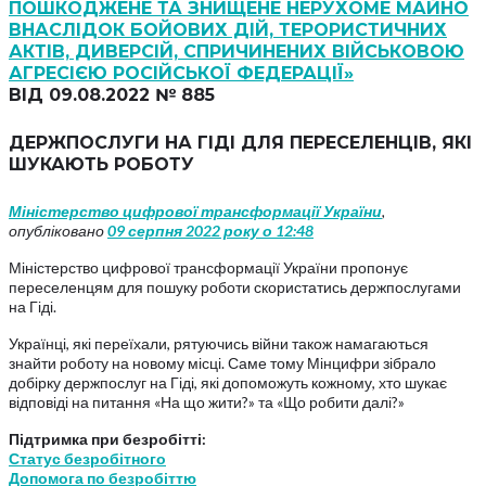
ПОШКОДЖЕНЕ ТА ЗНИЩЕНЕ НЕРУХОМЕ МАЙНО
ВНАСЛІДОК БОЙОВИХ ДІЙ, ТЕРОРИСТИЧНИХ
АКТІВ, ДИВЕРСІЙ, СПРИЧИНЕНИХ ВІЙСЬКОВОЮ
АГРЕСІЄЮ РОСІЙСЬКОЇ ФЕДЕРАЦІЇ»
ВІД 09.08.2022 № 885
ДЕРЖПОСЛУГИ НА ГІДІ ДЛЯ ПЕРЕСЕЛЕНЦІВ, ЯКІ
ШУКАЮТЬ РОБОТУ
Міністерство цифрової трансформації України
,
опубліковано
09 серпня 2022 року о 12:48
Міністерство цифрової трансформації України пропонує
переселенцям для пошуку роботи скористатись держпослугами
на Гіді.
Українці, які переїхали, рятуючись війни також намагаються
знайти роботу на новому місці. Саме тому Мінцифри зібрало
добірку держпослуг на Гіді, які допоможуть кожному, хто шукає
відповіді на питання «На що жити?» та «Що робити далі?»
Підтримка при безробітті:
Статус безробітного
Допомога по безробіттю