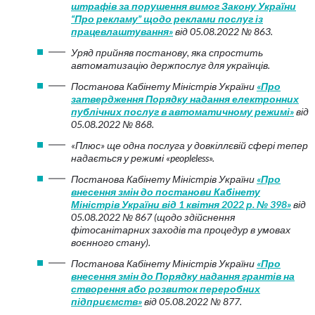
штрафів за порушення вимог Закону України
“Про рекламу” щодо реклами послуг із
працевлаштування»
від 05.08.2022 № 863.
Уряд прийняв постанову, яка спростить
автоматизацію держпослуг для українців.
Постанова Кабінету Міністрів України
«Про
затвердження Порядку надання електронних
публічних послуг в автоматичному режимі»
від
05.08.2022 № 868.
«Плюс» ще одна послуга у довкіллєвій сфері тепер
надається у режимі «peopleless».
Постанова Кабінету Міністрів України
«Про
внесення змін до постанови Кабінету
Міністрів України від 1 квітня 2022 р. № 398»
від
05.08.2022 № 867
(щодо
здійснення
фітосанітарних заходів та процедур в умовах
воєнного стану
).
Постанова Кабінету Міністрів України
«Про
внесення змін до Порядку надання грантів на
створення або розвиток переробних
підприємств»
від 05.08.2022 № 877.