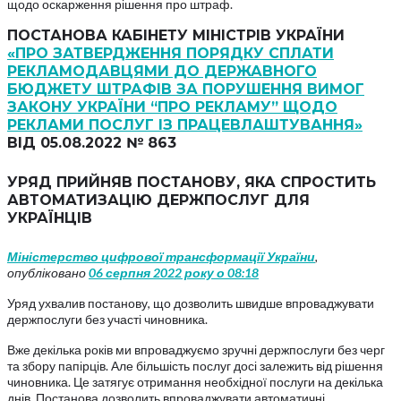
щодо оскарження рішення про штраф.
ПОСТАНОВА КАБІНЕТУ МІНІСТРІВ УКРАЇНИ
«ПРО ЗАТВЕРДЖЕННЯ ПОРЯДКУ СПЛАТИ
РЕКЛАМОДАВЦЯМИ ДО ДЕРЖАВНОГО
БЮДЖЕТУ ШТРАФІВ ЗА ПОРУШЕННЯ ВИМОГ
ЗАКОНУ УКРАЇНИ “ПРО РЕКЛАМУ” ЩОДО
РЕКЛАМИ ПОСЛУГ ІЗ ПРАЦЕВЛАШТУВАННЯ»
ВІД 05.08.2022 № 863
УРЯД ПРИЙНЯВ ПОСТАНОВУ, ЯКА СПРОСТИТЬ
АВТОМАТИЗАЦІЮ ДЕРЖПОСЛУГ ДЛЯ
УКРАЇНЦІВ
Міністерство цифрової трансформації України
,
опубліковано
06 серпня 2022 року о 08:18
Уряд ухвалив постанову, що дозволить швидше впроваджувати
держпослуги без участі чиновника.
Вже декілька років ми впроваджуємо зручні держпослуги без черг
та збору папірців. Але більшість послуг досі залежить від рішення
чиновника. Це затягує отримання необхідної послуги на декілька
днів. Постанова дозволить впроваджувати автоматичні