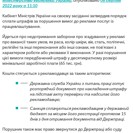
Міністерство економіки України
, опубліковано
06 серпня
2022 року о 11:10
Кабінет Міністрів України на своєму засіданні затвердив порядок
сплати штрафів за порушення вимог до реклами послуг із
працевлаштування.
Йдеться про недотримання заборони про згадування у рекламі
про вакансії таких умов, як раса, колір шкіри, вік, стать, політичні,
релігійні та інші переконання або інші ознаки, не пов’язані з
характером роботи або умовами її виконання. У разі порушення
цієї вимоги передбачений штраф у десятикратному розмірі
мінімальної заробітної плати (65 тис. грн).
Кошти стягуються з рекламодавця за таким алгоритмом:
Державна служба України з питань праці готує
розпорядчий документ про накладення штрафу
на підставі акту перевірки та надсилає його
рекламодавцю;
Санкція сплачується рекламодавцем у державний
бюджет за місцем його реєстрації протягом 15
днів з дня отримання документа від Держпраці.
Порушник також має право звернутися до Держпраці або суду