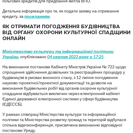
пільгових кредитів для придбання житла ВПО.
Детальна інформація про те, як подати заявку на отримання
кредиту, за
посиланням
.
ЯК ОТРИМАТИ ПОГОДЖЕННЯ БУДІВНИЦТВА
ВІД ОРГАНУ ОХОРОНИ КУЛЬТУРНОЇ СПАДЩИНИ
ОНЛАЙН
Міністерство культури та інформаційної політики
України
, опубліковано
04 серпня 2022 року о 17:25
На виконання постанови Кабінету Міністрів України № 722 щодо
спрощення здійснення дозвільних та реєстраційних процедур у
будівництві в умовах воєнного стану, з 12 липня погодження
науково-проектної/проектної документації та дозволи на
виконання будівельних робіт від органів охорони культурної
спадщини відбувається виключно через електронний кабінет
Єдиної державної електронної системи у сфері будівництва
(ЄДЕССБ).
У рамках співпраці Міністерства культури та інформаційної
політики та Міністерства розвитку громад та територій відбулася
спільна відеоконференція, присвячена виконанню відповідної
постанови Уряду.