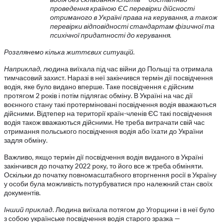
проведення країною ЄС перевірки дійсності
отриманого в Україні права на керування, а також
перевірки відповідності стандартам фізичної та
психічної придатності до керування.
Розглянемо кілька життєвих ситуацій.
Наприклад
, людина виїхала під час війни до Польщі та отримала
тимчасовий захист. Наразі в неї закінчився термін дії посвідчення
водія, яке було видано вперше. Таке посвідчення є дійсним
протягом 2 років і потім підлягає обміну. В Україні на час дії
воєнного стану такі протерміновані посвідчення водія вважаються
дійсними. Відтепер на території країн-членів ЄС такі посвідчення
водія також вважаються дійсними. Не треба витрачати свій час
отримання польського посвідчення водія або їхати до України
задля обміну.
Важливо, якщо термін дії посвідчення водія виданого в Україні
закінчився до початку 2022 року, то його все ж треба обміняти.
Оскільки до початку повномасштабного вторгнення росії в Україну
у особи була можливість потурбуватися про належний стан своїх
документів.
Інший приклад
. Людина виїхала потягом до Угорщини і в неї було
з собою українське посвідчення водія старого зразка —