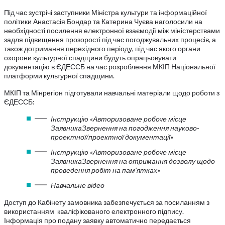
Під час зустрічі заступники Міністра культури та інформаційної
політики Анастасія Бондар та Катерина Чуєва наголосили на
необхідності посилення електронної взаємодії між міністерствами
задля підвищення прозорості під час погоджувальних процесів, а
також дотримання перехідного періоду, під час якого органи
охорони культурної спадщини будуть опрацьовувати
документацію в ЄДЕССБ на час розроблення МКІП Національної
платформи культурної спадщини.
МКІП та Мінрегіон підготували навчальні матеріали щодо роботи з
ЄДЕССБ:
Інструкцію «Авторизоване робоче місце
ЗаявникаЗвернення на погодження науково-
проектної/проектної документації»
Інструкцію «Авторизоване робоче місце
ЗаявникаЗвернення на отримання дозволу щодо
проведення робіт на пам’ятках»
Навчальне відео
Доступ до Кабінету замовника забезпечується за посиланням з
використанням кваліфікованого електронного підпису.
Інформація про подану заявку автоматично передається