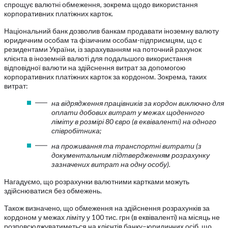
спрощує валютні обмеження, зокрема щодо використання
корпоративних платіжних карток.
Національний банк дозволив банкам продавати іноземну валюту
юридичним особам та фізичним особам-підприємцям, що є
резидентами України, із зарахуванням на поточний рахунок
клієнта в іноземній валюті для подальшого використання
відповідної валюти на здійснення витрат за допомогою
корпоративних платіжних карток за кордоном. Зокрема, таких
витрат:
на відрядження працівників за кордон виключно для
оплати добових витрат у межах щоденного
ліміту в розмірі 80 євро (в еквіваленті) на одного
співробітника;
на проживання та транспортні витрати (з
документальним підтвердженням розрахунку
зазначених витрат на одну особу).
Нагадуємо, що розрахунки валютними картками можуть
здійснюватися без обмежень.
Також визначено, що обмеження на здійснення розрахунків за
кордоном у межах ліміту у 100 тис. грн (в еквіваленті) на місяць не
розповсюджуватиметься на клієнтів банку–юридичних осіб, що