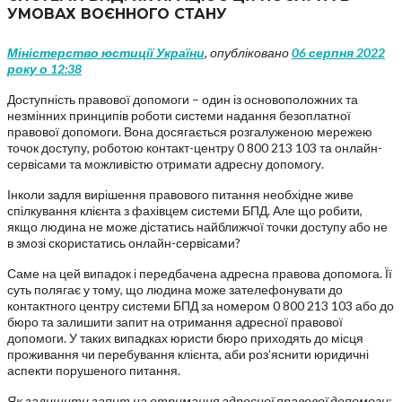
УМОВАХ ВОЄННОГО СТАНУ
Міністерство юстиції України
, опубліковано
06 серпня 2022
року о 12:38
Доступність правової допомоги – один із основоположних та
незмінних принципів роботи системи надання безоплатної
правової допомоги. Вона досягається розгалуженою мережею
точок доступу, роботою контакт-центру 0 800 213 103 та онлайн-
сервісами та можливістю отримати адресну допомогу.
Інколи задля вирішення правового питання необхідне живе
спілкування клієнта з фахівцем системи БПД. Але що робити,
якщо людина не може дістатись найближчої точки доступу або не
в змозі скористатись онлайн-сервісами?
Саме на цей випадок і передбачена адресна правова допомога. Її
суть полягає у тому, що людина може зателефонувати до
контактного центру системи БПД за номером 0 800 213 103 або до
бюро та залишити запит на отримання адресної правової
допомоги. У таких випадках юристи бюро приходять до місця
проживання чи перебування клієнта, аби роз’яснити юридичні
аспекти порушеного питання.
Як залишити запит на отримання адресної правової допомоги: