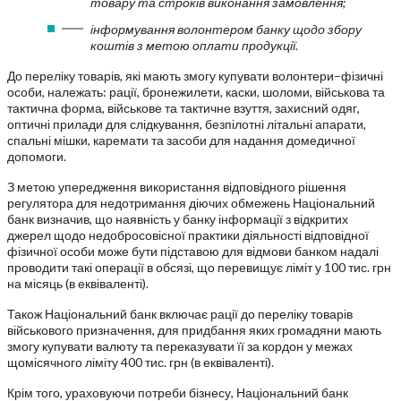
товару та строків виконання замовлення;
інформування волонтером банку щодо збору
коштів з метою оплати продукції.
До переліку товарів, які мають змогу купувати волонтери–фізичні
особи, належать: рації, бронежилети, каски, шоломи, військова та
тактична форма, військове та тактичне взуття, захисний одяг,
оптичні прилади для слідкування, безпілотні літальні апарати,
спальні мішки, каремати та засоби для надання домедичної
допомоги.
З метою упередження використання відповідного рішення
регулятора для недотримання діючих обмежень Національний
банк визначив, що наявність у банку інформації з відкритих
джерел щодо недобросовісної практики діяльності відповідної
фізичної особи може бути підставою для відмови банком надалі
проводити такі операції в обсязі, що перевищує ліміт у 100 тис. грн
на місяць (в еквіваленті).
Також Національний банк включає рації до переліку товарів
військового призначення, для придбання яких громадяни мають
змогу купувати валюту та переказувати її за кордон у межах
щомісячного ліміту 400 тис. грн (в еквіваленті).
Крім того, ураховуючи потреби бізнесу, Національний банк