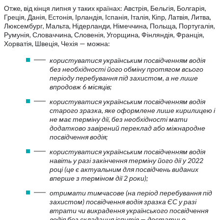
Отже, від кінця липня у таких країнах: Австрія, Бельгія, Болгарія,
Греція, Данія, Естонія, Ірландія, Іспанія, Італія, Кіпр, Латвія, Литва,
Люксембург, Мальта, Нідерланди, Німеччина, Польща, Португалія,
Румунія, Словаччина, Словенія, Угорщина, Фінляндія, Франція,
Хорватія, Швеція, Чехія — можна:
користуватися українським посвідченням водія
без необхідності його обміну протягом всього
періоду перебування під захистом, а не лише
впродовж 6 місяців;
користуватися українським посвідченням водія
старого зразка, яке оформлене лише кирилицею і
не має терміну дії, без необхідності мати
додатково завірений переклад або міжнародне
посвідчення водія;
користуватися українським посвідченням водія
навіть у разі закінчення терміну його дії у 2022
році (це є актуальним для посвідчень виданих
вперше з терміном дії 2 роки);
отримати тимчасове (на період перебування під
захистом) посвідчення водія зразка ЄС у разі
втрати чи викрадення українського посвідчення
водія без складання іспитів — достатньо