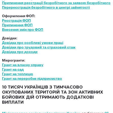
Припинення реєстрації безробітного за заявою безробітного
Перереєстрація безробітного в центрі зайнятості
Оформлення ФОП:
Реєстрація ФОП
Припинення ФОП
Внесення змін про ФОП
Довідки:
Довідка про особливі умови праці
Довідки про трудовий та страховий стаж
Довідка про доходи
Мікрогранти:
Грант на власну справу
Грант на сад
Грант на теплицю
Грант на переробне підприємство
10 ТИСЯЧ УКРАЇНЦІВ З ТИМЧАСОВО
ОКУПОВАНИХ ТЕРИТОРІЙ ТА ЗОН АКТИВНИХ
БОЙОВИХ ДІЙ ОТРИМАЮТЬ ДОДАТКОВІ
ВИПЛАТИ