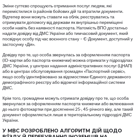
Зміни суттєво спрощують отримання послуг людям, які
перемістилися із районів бойових дій та втратили документи.
Відтепер вони можуть ставати на облік, реєструватись та
отримувати допомогу від держави як внутрішньо переміщені
особи навіть без наявності паспорта. Натомість ВПО достатньо
надати довідку від ДМС України або тимчасовий документ, який
посвідчує особу під час воєнного стану – Є-Документ, доступний у
застосунку «Дія».
Довідку про те, що особа звернулась за оформленням паспорта
(ID-картки або паспорта-книжечки) можна отримати у підрозділах
ДМС України, у центрах надання адміністративних послуг (ЦНАП)
або в центрах обслуговування громадян «Паспортний сервіс»,
якщо особу ідентифіковано за відомостями Єдиного державного
демографічного реєстру або відомчої інформаційної системи
ДМС.
Крім того, громадяни можуть отримати довідку про те, що особа
звернулася за оформленням паспорта-книжечки або вклеювання
до нього фотокартки при досягненні 25-, 45-річного віку, але такий
документ оформляється лише в територіальному підрозділі ДМС
України.
У МВС РОЗРОБЛЕНО АЛГОРИТМ ДІЙ ЩОДО
В’ЇЗДУ Й ПЕРЕБУВАННЯ ІНОЗЕМЦІВ НА