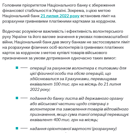
Головним пріоритетом Національного банку є збереження
фінансової стабільності в Україні. Зокрема, з цією метою
Національний банк
21 липня 2022 року
встановив ліміт на
розрахунки гривневими платіжними картками за кордоном.
Водночас розуміючи важливість і ефективність волонтерського
руху України та його вагоме значення в умовах повномасштабної
війни, Національний банк дав змогу банкам не застосовувати ліміт
на розрахунки фізичних осіб-волонтерів із гривневих платіжних
карток за кордоном з метою купівлі товарів військового
призначення за умови дотримання одночасно таких вимог:
операції за рахунком волонтера є типовими для
цієї фізичної особи та обсяг операцій, що
здійснювалися за її рахунками, перевищував
еквівалент 100 тис. грн на місяць до 21 липня
2022 року;
подання до банку листа від державного органу
або військової частини щодо співпраці з
волонтером та замовлення товарів відповідного
призначення, якщо сума такої операції перевищує
еквівалент 400 тис. грн на місяць;
надання орієнтовної вартості (розрахунку)