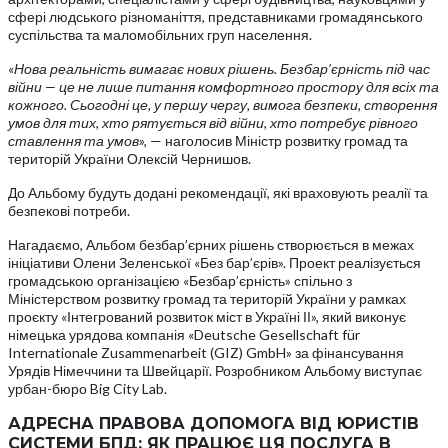
сфері людського різноманіття, представниками громадянського
суспільства та маломобільних груп населення.
«
Нова реальність вимагає нових рішень. Безбар’єрність під час
війни — це не лише питання комфортного простору для всіх та
кожного. Сьогодні це, у першу чергу, вимога безпеки, створення
умов для тих, хто рятується від війни, хто потребує рівного
ставлення та умов
», — наголосив Міністр розвитку громад та
територій України Олексій Чернишов.
До Альбому будуть додані рекомендації, які враховують реалії та
безпекові потреби.
Нагадаємо, Альбом безбар’єрних рішень створюється в межах
ініціативи Олени Зеленської «Без бар’єрів». Проект реалізується
громадською організацією «Безбар’єрність» спільно з
Міністерством розвитку громад та територій України у рамках
проєкту «Інтегрований розвиток міст в Україні ІІ», який виконує
німецька урядова компанія «Deutsche Gesellschaft für
Internationale Zusammenarbeit (GIZ) GmbH» за фінансування
Урядів Німеччини та Швейцарії. Розробником Альбому виступає
урбан-бюро Big City Lab.
АДРЕСНА ПРАВОВА ДОПОМОГА ВІД ЮРИСТІВ
СИСТЕМИ БПД: ЯК ПРАЦЮЄ ЦЯ ПОСЛУГА В