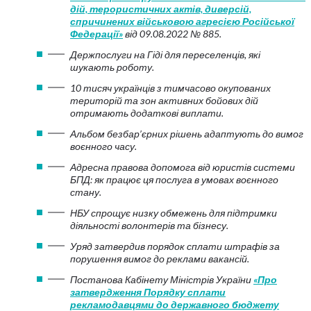
дій, терористичних актів, диверсій,
спричинених військовою агресією Російської
Федерації»
від 09.08.2022 № 885.
Держпослуги на Гіді для переселенців, які
шукають роботу.
10 тисяч українців з тимчасово окупованих
територій та зон активних бойових дій
отримають додаткові виплати.
Альбом безбар’єрних рішень адаптують до вимог
воєнного часу.
Адресна правова допомога від юристів системи
БПД: як працює ця послуга в умовах воєнного
стану.
НБУ спрощує низку обмежень для підтримки
діяльності волонтерів та бізнесу.
Уряд затвердив порядок сплати штрафів за
порушення вимог до реклами вакансій.
Постанова Кабінету Міністрів України
«Про
затвердження Порядку сплати
рекламодавцями до державного бюджету