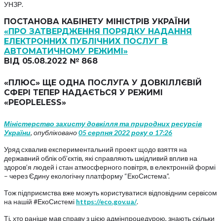
УНЗР.
ПОСТАНОВА КАБІНЕТУ МІНІСТРІВ УКРАЇНИ
«ПРО ЗАТВЕРДЖЕННЯ ПОРЯДКУ НАДАННЯ
ЕЛЕКТРОННИХ ПУБЛІЧНИХ ПОСЛУГ В
АВТОМАТИЧНОМУ РЕЖИМІ»
ВІД 05.08.2022 № 868
«ПЛЮС» ЩЕ ОДНА ПОСЛУГА У ДОВКІЛЛЄВІЙ
СФЕРІ ТЕПЕР НАДАЄТЬСЯ У РЕЖИМІ
«PEOPLELESS»
Міністерство захисту довкілля та природних ресурсів
України
, опубліковано
05 серпня 2022 року о 17:26
Уряд схвалив експериментальний проект щодо взяття на
державний облік об’єктів, які справляють шкідливий вплив на
здоров’я людей і стан атмосферного повітря, в електронній формі
– через Єдину екологічну платформу “ЕкоСистема”.
Тож підприємства вже можуть користуватися відповідним сервісом
на нашій #ЕкоСистемі
https://eco.gov.ua/
.
Ті, хто раніше мав справу з цією адмінпроцедурою, знають скільки