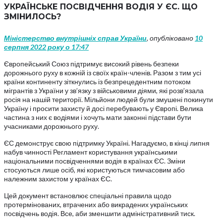
УКРАЇНСЬКЕ ПОСВІДЧЕННЯ ВОДІЯ У ЄС. ЩО
ЗМІНИЛОСЬ?
Міністерство внутрішніх справ України
, опубліковано
10
серпня 2022 року о 17:47
Європейський Союз підтримує високий рівень безпеки
дорожнього руху в кожній із своїх країн-членів. Разом з тим усі
країни континенту зіткнулись із безпрецедентним потоком
мігрантів з України у зв’язку з військовими діями, які розв’язала
росія на нашій території. Мільйони людей були змушені покинути
Україну і просити захисту й досі перебувають у Європі. Велика
частина з них є водіями і хочуть мати законні підстави бути
учасниками дорожнього руху.
ЄС демонструє свою підтримку Україні. Нагадуємо, в кінці липня
набув чинності Регламент користування українськими
національними посвідченнями водія в країнах ЄС. Зміни
стосуються лише осіб, які користуються тимчасовим або
належним захистом у країнах ЄС.
Цей документ встановлює спеціальні правила щодо
протермінованих, втрачених або викрадених українських
посвідчень водія. Все, аби зменшити адміністративний тиск.