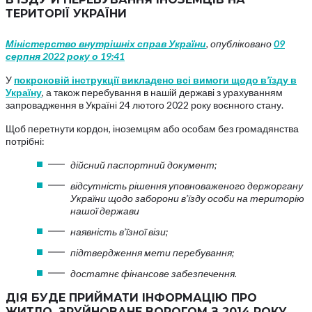
ТЕРИТОРІЇ УКРАЇНИ
Міністерство внутрішніх справ України
, опубліковано
09
серпня 2022 року о 19:41
У
покроковій інструкції викладено всі вимоги щодо в’їзду в
Україну
, а також перебування в нашій державі з урахуванням
запровадження в Україні 24 лютого 2022 року воєнного стану.
Щоб перетнути кордон, іноземцям або особам без громадянства
потрібні:
дійсний паспортний документ;
відсутність рішення уповноваженого держоргану
України щодо заборони в’їзду особи на територію
нашої держави
наявність в’їзної візи;
підтвердження мети перебування;
достатнє фінансове забезпечення.
ДІЯ БУДЕ ПРИЙМАТИ ІНФОРМАЦІЮ ПРО
ЖИТЛО, ЗРУЙНОВАНЕ ВОРОГОМ З 2014 РОКУ