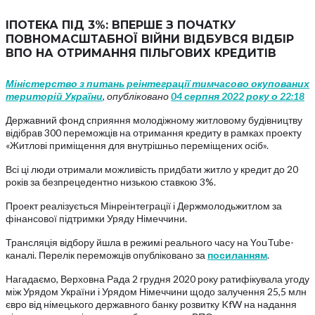
ІПОТЕКА ПІД 3%: ВПЕРШЕ З ПОЧАТКУ
ПОВНОМАСШТАБНОЇ ВІЙНИ ВІДБУВСЯ ВІДБІР
ВПО НА ОТРИМАННЯ ПІЛЬГОВИХ КРЕДИТІВ
Міністерство з питань реінтеграції тимчасово окупованих
територій України
, опубліковано
04 серпня 2022 року о 22:18
Державний фонд сприяння молодіжному житловому будівництву
відібрав 300 переможців на отримання кредиту в рамках проекту
«Житлові приміщення для внутрішньо переміщених осіб».
Всі ці люди отримали можливість придбати житло у кредит до 20
років за безпрецедентно низькою ставкою 3%.
Проект реалізується Мінреінтеграції і Держмолодьжитлом за
фінансової підтримки Уряду Німеччини.
Трансляція відбору йшла в режимі реального часу на YouTube-
каналі. Перелік переможців опубліковано за
посиланням
.
Нагадаємо, Верховна Рада 2 грудня 2020 року ратифікувала угоду
між Урядом України і Урядом Німеччини щодо залучення 25,5 млн
євро від німецького державного банку розвитку KfW на надання