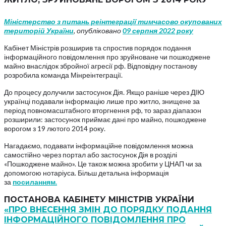
Міністерство з питань реінтеграції тимчасово окупованих
територій України
, опубліковано
09 серпня 2022 року
Кабінет Міністрів розширив та спростив порядок подання
інформаційного повідомлення про зруйноване чи пошкоджене
майно внаслідок збройної агресії рф. Відповідну постанову
розробила команда Мінреінтеграції.
До процесу долучили застосунок Дія. Якщо раніше через ДІЮ
українці подавали інформацію лише про житло, знищене за
період повномасштабного вторгнення рф, то зараз діапазон
розширили: застосунок приймає дані про майно, пошкоджене
ворогом з 19 лютого 2014 року.
Нагадаємо, подавати інформаційне повідомлення можна
самостійно через портал або застосунок Дія в розділі
«Пошкоджене майно». Це також можна зробити у ЦНАП чи за
допомогою нотаріуса. Більш детальна інформація
за
посиланням.
ПОСТАНОВА КАБІНЕТУ МІНІСТРІВ УКРАЇНИ
«ПРО ВНЕСЕННЯ ЗМІН ДО ПОРЯДКУ ПОДАННЯ
ІНФОРМАЦІЙНОГО ПОВІДОМЛЕННЯ ПРО