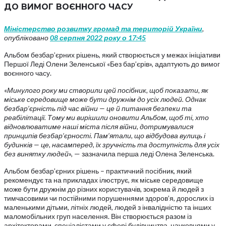
ДО ВИМОГ ВОЄННОГО ЧАСУ
Міністерство розвитку громад та територій України
,
опубліковано
08 серпня 2022 року о 17:45
Альбом безбар’єрних рішень, який створюється у межах ініціативи
Першої Леді Олени Зеленської «Без бар’єрів», адаптують до вимог
воєнного часу.
«
Минулого року ми створили цей посібник, щоб показати, як
міське середовище може бути дружнім до усіх людей. Однак
безбар’єрність під час війни — це й питання безпеки та
реабілітації. Тому ми вирішили оновити Альбом, щоб ті, хто
відновлюватиме наші міста після війни, дотримувалися
принципів безбар’єрності. Пам’ятали, що відбудова вулиць і
будинків — це, насамперед, їх зручність та доступність для усіх
без винятку людей
», — зазначила перша леді Олена Зеленська.
Альбом безбар’єрних рішень – практичний посібник, який
рекомендує та на прикладах ілюструє, як міське середовище
може бути дружнім до різних користувачів, зокрема й людей з
тимчасовими чи постійними порушеннями здоров’я, дорослих із
маленькими дітьми, літніх людей, людей з інвалідністю та інших
маломобільних груп населення. Він створюється разом із
архітекторами, спеціалістами у сфері будівництва, науковцями у