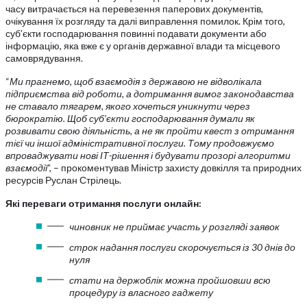
часу витрачається на перевезення паперових документів,
очікування їх розгляду та далі виправлення помилок. Крім того,
суб’єкти господарювання повинні подавати документи або
інформацію, яка вже є у органів державної влади та місцевого
самоврядування.
“
Ми прагнемо, щоб взаємодія з державою не відволікала
підприємства від роботи, а дотримання вимог законодавства
не ставало тягарем, якого хочеться уникнути через
бюрократію. Щоб суб’єкти господарювання думали як
розвивати свою діяльність, а не як пройти квест з отримання
тієї чи іншої адміністративної послуги. Тому продовжуємо
впроваджувати нові ІТ-рішення і будувати прозорі алгоритми
взаємодії
”, – прокоментував Міністр захисту довкілля та природних
ресурсів Руслан Стрілець.
Які переваги отримання послуги онлайн:
чиновник не приймає участь у розгляді заявок
строк надання послуги скорочується із 30 днів до
нуля
стати на держоблік можна пройшовши всю
процедуру із власного гаджету