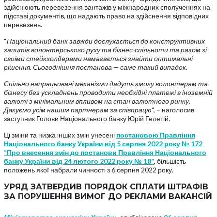
здійснюють перевезення вантажів у міжнародних сполученнях на
підставі документів, що надають право на здійснення відповідних
перевезень.
“
Національний банк завжди дослухається до конструктивних
запитів волонтерського руху та бізнес-спільноти та разом зі
своїми стейкхолдерами намагається знайти оптимальні
рішення. Сьогоднішня постанова — саме такий випадок.
Спільно напрацьовані механізми дадуть змогу волонтерам та
бізнесу без ускладнень проводити необхідні платежі в іноземній
валюті з мінімальним впливом на стан валютного ринку.
Дякуємо усім нашим партнерам за співпрацю
“, – наголосив
заступник Голови Національного банку Юрій Гелетій.
Ці зміни та низка інших змін унесені
постановою Правління
Національного банку України від 5 серпня 2022 року № 172
“Про внесення змін до постанови Правління Національного
банку України від 24 лютого 2022 року № 18”
, більшість
положень якої набрали чинності з 6 серпня 2022 року.
УРЯД ЗАТВЕРДИВ ПОРЯДОК СПЛАТИ ШТРАФІВ
ЗА ПОРУШЕННЯ ВИМОГ ДО РЕКЛАМИ ВАКАНСІЙ