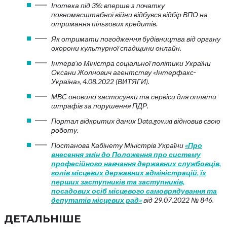
Іпотека під 3%: вперше з початку
повномасштабної війни відбувся відбір ВПО на
отримання пільгових кредитів.
Як отримати погодження будівництва від органу
охорони культурної спадщини онлайн.
Інтерв’ю Міністра соціальної політики України
Оксани Жолнович агентству «Інтерфакс-
Україна», 4.08.2022 (ВИТЯГИ).
МВС оновило застосунки та сервіси для оплати
штрафів за порушення ПДР.
Портал відкритих даних Data.gov.ua відновив свою
роботу.
Постанова Кабінету Міністрів України
«Про
внесення змін до Положення про систему
професійного навчання державних службовців,
голів місцевих державних адміністрацій, їх
перших заступників та заступників,
посадових осіб місцевого самоврядування та
депутатів місцевих рад»
від 29.07.2022 № 846.
ДЕТАЛЬНІШЕ