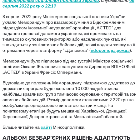
Міністерство соціальної політики України
, опубліковано
08
серпня 2022 року о 22:19
8 серпня 2022 року Міністерство соціальної політики України
уклало Меморандум про взаєморозуміння з Відокремленим
підрозділом іноземної неурядової організації „ACTED” для
надання грошової допомоги українцям, які проживають на
тимчасово окупованих територіях або населених пунктах, які
знаходяться у зоні активних бойових дій, та які подали заявку на її
отримання через платформу “єДопомога” (
edopomoga.gov.ua
).
Меморандум було підписано під час зустрічі Міністра соціальної
політики Оксани Жолнович із заступником Директора ВПІНО Філії
„ACTED” в Україні Френсіс Опперманн.
Відповідно до положень Меморандуму, підтримкою додатково до
державних програм буде охоплено 10 000 людей з числа
найбільш вразливих груп з тимчасово окупованих територій та зон
активних бойових дій. Розмір допомоги становитиме 2 220 грн на
особу/місяць одноразовою виплатою на три місяці. На
початковому етапі це будуть мешканці Харківської, Донецької,
Херсонської, Дніпропетровської та Миколаївської областей.
Більше читайте на
сайті
Мінсоцполітики.
АЛЬБОМ БЕЗБАР’ЄРНИХ РІШЕНЬ АДАПТУЮТЬ