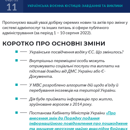
11
УКРАЇНСЬКА ВОЄННА ЮСТИЦІЯ: ЗАВДАННЯ ТА ВИКЛИКИ
Пропонуємо вашій увазі добірку окремих новин та актів про зміни у
системі адмінпослуг та інших питань зі сфери публічного
адміністрування (за період 1 – 10 серпня 2022).
КОРОТКО ПРО ОСНОВНІ ЗМІНИ
Українське посвідчення водія у ЄС. Що змінилось?
Внутрішньо переміщені особи можуть
отримувати соціальні послуги та виплати на
підставі довідки від ДМС України або Є-
Документа.
У МВС розроблено алгоритм дій щодо в’їзду й
перебування іноземців на території України.
Дія буде приймати інформацію про житло,
зруйноване ворогом з 2014 року.
Постанова Кабінету Міністрів України
«Про
внесення змін до Порядку подання
інформаційного повідомлення про пошкоджене
та знищене нерухоме майно внаслідок бойових